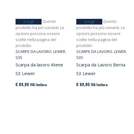
Questo
Questo
Scegli
Scegli
prodotto ha più varianti. Le
prodotto ha più varianti. Le
opzioni possono essere
opzioni possono essere
scelte nella pagina del
scelte nella pagina del
prodotto
prodotto
SCARPE DA LAVORO
,
LEWER
,
SCARPE DA LAVORO
,
LEWER
,
S3S
S3S
Scarpa da lavoro Atene
Scarpa da Lavoro Berna
S3 Lewer
S3 Lewer
€
89,90
€
89,90
IVA Inclusa
IVA Inclusa