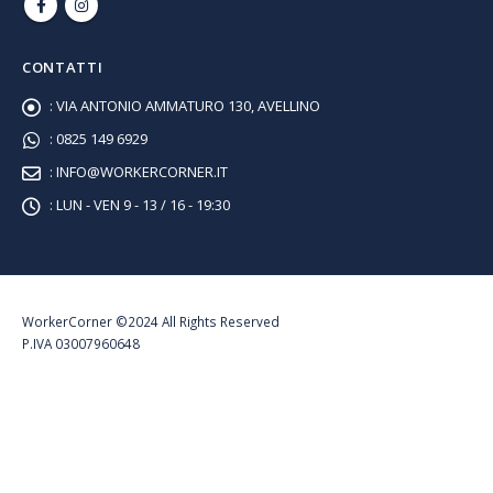
CONTATTI
:
VIA ANTONIO AMMATURO 130, AVELLINO
:
0825 149 6929
:
INFO@WORKERCORNER.IT
:
LUN - VEN 9 - 13 / 16 - 19:30
WorkerCorner ©2024 All Rights Reserved
P.IVA 03007960648