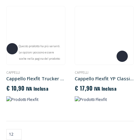
Questo prodotto ha più varianti.
Le opzioni possono essere
scelte nella pagina del prodotto
CAPPELLI
CAPPELLI
Cappello Flexfit Trucker retrò YP Classics® – 2 toni
Cappello Flexfit YP Classics® Peached Twill
€
10,90
€
17,90
IVA Inclusa
IVA Inclusa