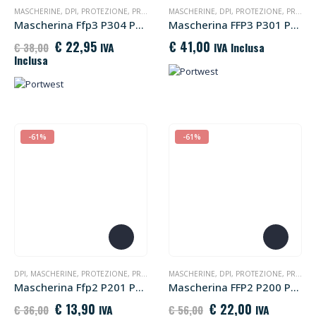
MASCHERINE
,
DPI
,
PROTEZIONE
,
PROTEZIONE VIE RESPIRATORIE
MASCHERINE
,
DPI
,
PROTEZIONE
,
PROTEZIONE VIE RESPIRATORIE
Mascherina Ffp3 P304 Portwest
Mascherina FFP3 P301 Portwest
Il
Il
€
22,95
€
41,00
IVA
IVA Inclusa
€
38,00
prezzo
prezzo
Inclusa
originale
attuale
era:
è:
€ 38,00.
€ 22,95.
-61%
-61%
DPI
,
MASCHERINE
,
PROTEZIONE
,
PROTEZIONE VIE RESPIRATORIE
MASCHERINE
,
DPI
,
PROTEZIONE
,
PROTEZIONE VIE RESPIRATORIE
Mascherina Ffp2 P201 Portwest
Mascherina FFP2 P200 Portwest
Il
Il
Il
Il
€
13,90
€
22,00
IVA
IVA
€
36,00
€
56,00