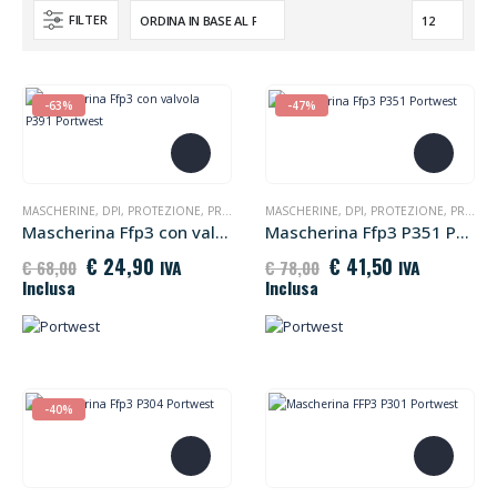
FILTER
-63%
-47%
MASCHERINE
,
DPI
,
PROTEZIONE
,
PROTEZIONE VIE RESPIRATORIE
MASCHERINE
,
DPI
,
PROTEZIONE
,
PROTEZIONE VIE RESPIRATORIE
Mascherina Ffp3 con valvola P391 Portwest
Mascherina Ffp3 P351 Portwest
Il
Il
Il
Il
€
24,90
€
41,50
IVA
IVA
€
68,00
€
78,00
prezzo
prezzo
prezzo
prezzo
Inclusa
Inclusa
originale
attuale
originale
attuale
era:
è:
era:
è:
€ 68,00.
€ 24,90.
€ 78,00.
€ 41,50.
-40%