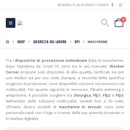
BENVENUTI IN WORKER CORNER
0
SHOP
SICUREZZA SUL LAVORO
DPI
MASCHERINE
Tra i
dispositivi di protezione individuale
(Dpi), le mascherine,
dopo l’epidema da Covid 19, sono tra le più ricercate.
Worker
Corner
propone solo dispositivi di alta qualità, certificati sia per
uso medico sia per uso civile. Dunque, a seconda della specifica
esigenza di protezione, sono disponibili soluzioni sia monouso sia
riutilizzabili. Per quanto riguarda le monouso, filtranti antismog e
antipolvere, è possibile scegliere tra
chirurgica
,
Ffp1
,
Ffp2
e
Ffp3
.
Nell’ambito delle soluzioni riutilizzabili, lavabili fino a 50 volte,
offriamo diversi modelli di
mascherine in tessuto
: sono tutte
personalizzabili con il logo o il nome della tua azienda (ricamato o
in stampa digitale).