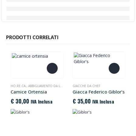
PRODOTTI CORRELATI
Questo prodotto ha più varianti. Le opzioni possono essere scelte nella pagina del prodotto
Questo prodotto ha più varianti. Le opzioni possono essere scelte nella pagina del prodotto
HO.RE.CA.
,
ABBIGLIAMENTO DA LAVORO
GIACCHE DA CHEF
Camice Ortensia
Giacca Federico Giblor’s
€
30,00
€
35,00
IVA Inclusa
IVA Inclusa