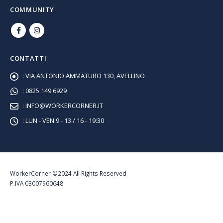
COMMUNITY
CONTATTI
:
VIA ANTONIO AMMATURO 130, AVELLINO
:
0825 149 6929
:
INFO@WORKERCORNER.IT
:
LUN - VEN 9 - 13 / 16 - 19:30
WorkerCorner ©2024 All Rights Reserved
P.IVA 03007960648