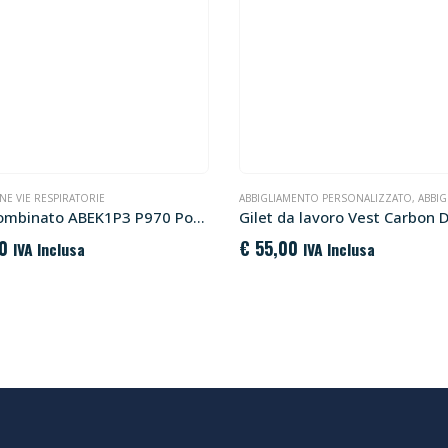
E VIE RESPIRATORIE
ABBIGLIAMENTO PERSONALIZZATO
,
ABBIGLIAM
Filtro combinato ABEK1P3 P970 Portwest
0
€
55,00
IVA Inclusa
IVA Inclusa