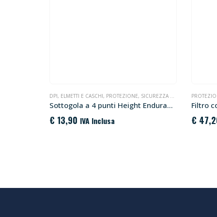
DPI
,
ELMETTI E CASCHI
,
PROTEZIONE
,
SICUREZZA SUL LAVORO
PROTEZION
Sottogola a 4 punti Height Endurance PA49 Portwest
€
13,90
€
47,2
IVA Inclusa