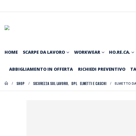
HOME
SCARPE DA LAVORO
WORKWEAR
HO.RE.CA.
ABBIGLIAMENTO IN OFFERTA
RICHIEDI PREVENTIVO
TA
SHOP
SICUREZZA SUL LAVORO
DPI
ELMETTI E CASCHI
ELMETTO DA
,
,