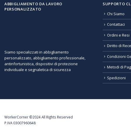
ABBIGLIAMENTO DA LAVORO
SUPPORTO CL
PERSONALIZZATO
Chi Siamo
Contattaci
Ordini e Resi
Diritto di Rec
Siamo specializzati in abbigliamento
Condizioni Ge
personalizzato, abbigliamento professionale,
antinfortunistica, dispositivi di protezione
Metodi di Pa
individuale e segnaletica di sicurezza
Spedizioni
WorkerCorner ©2024 All Rights Reserved
P.IVA 03007960648