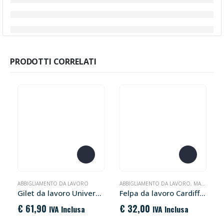
PRODOTTI CORRELATI
Questo prodotto ha più varianti. Le opzioni possono essere scelte nella pagina del prodotto
Questo prodotto ha più varianti. Le opzioni possono essere scelte nella pagina del prodotto
ABBIGLIAMENTO DA LAVORO
ABBIGLIAMENTO DA LAVORO
,
MAGLIE E FELPE
Gilet da lavoro Universe U-Power
Felpa da lavoro Cardiff Rossini
€
61,90
€
32,00
IVA Inclusa
IVA Inclusa