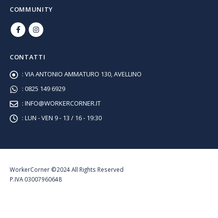
COMMUNITY
CONTATTI
:
VIA ANTONIO AMMATURO 130, AVELLINO
:
0825 149 6929
:
INFO@WORKERCORNER.IT
:
LUN - VEN 9 - 13 / 16 - 19:30
WorkerCorner ©2024 All Rights Reserved
P.IVA 03007960648