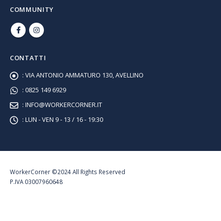
COMMUNITY
CONTATTI
:
VIA ANTONIO AMMATURO 130, AVELLINO
:
0825 149 6929
:
INFO@WORKERCORNER.IT
:
LUN - VEN 9 - 13 / 16 - 19:30
WorkerCorner ©2024 All Rights Reserved
P.IVA 03007960648