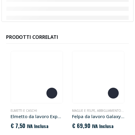
PRODOTTI CORRELATI
Questo prodotto ha più varianti. Le opzioni possono essere scelte nella pagina del prodotto
Questo prodotto ha più varianti. Le opzioni possono essere scelte nella pagina del prodotto
ELMETTI E CASCHI
MAGLIE E FELPE
,
ABBIGLIAMENTO DA LAVORO
Elmetto da lavoro Expertbase PW50 Portwest
Felpa da lavoro Galaxy U-Power
€
7,50
€
69,90
IVA Inclusa
IVA Inclusa