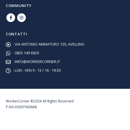
COMMUNITY
CONTATTI
:
VIA ANTONIO AMMATURO 130, AVELLINO
:
0825 149 6929
:
INFO@WORKERCORNER.IT
:
LUN - VEN 9 - 13 / 16 - 19:30
WorkerCorner ©2024 All Rights Reserved
P.IVA 03007960648