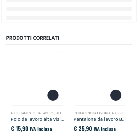
PRODOTTI CORRELATI
Questo prodotto ha più varianti. Le opzioni possono essere scelte nella pagina del prodotto
Questo prodotto ha più varianti. Le opzioni possono essere scelte nella pagina del prodotto
ABBIGLIAMENTO DA LAVORO
,
ALTA VISIBILITÀ
PANTALONI DA LAVORO
,
ABBIGLIAMENTO DA LAVORO
Polo da lavoro alta visibilità Neon U-Power
Pantalone da lavoro Bravo U-Power
€
15,90
€
25,90
IVA Inclusa
IVA Inclusa