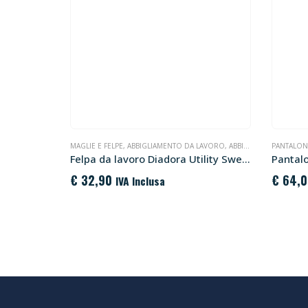
MAGLIE E FELPE
,
ABBIGLIAMENTO DA LAVORO
,
ABBIGLIAMENTO PERSONALIZZATO
PANTALON
Felpa da lavoro Diadora Utility Sweatshirt HZ Litework
Pantal
€
32,90
€
64,0
IVA Inclusa