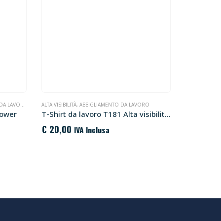
A LAVORO
ALTA VISIBILITÀ
,
ABBIGLIAMENTO DA LAVORO
PANTALONI D
Power
T-Shirt da lavoro T181 Alta visibilità Portwest
€
20,00
€
39,65
IVA Inclusa
I