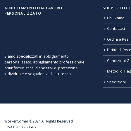
ABBIGLIAMENTO DA LAVORO
SUPPORTO CL
PERSONALIZZATO
Chi Siamo
Contattaci
Ordini e Resi
Diritto di Rec
Siamo specializzati in abbigliamento
Condizioni Ge
personalizzato, abbigliamento professionale,
antinfortunistica, dispositivi di protezione
Metodi di Pa
individuale e segnaletica di sicurezza
Spedizioni
WorkerCorner ©2024 All Rights Reserved
P.IVA 03007960648