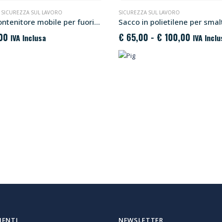
,
SICUREZZA SUL LAVORO
SICUREZZA SUL LAVORO
Kit in contenitore mobile per fuoriuscite PIG® – Universale
Fascia
00
€
65,00
-
€
100,00
IVA Inclusa
IVA Inclu
di
prezzo:
da
€ 65,00
a
€ 100,0
IENTI
NEWSLETTER