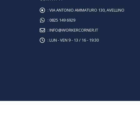
:
VIA ANTONIO AMMATURO 130, AVELLINO
:
0825 149 6929
:
INFO@WORKERCORNER.IT
:
LUN - VEN 9 - 13 / 16 - 19:30