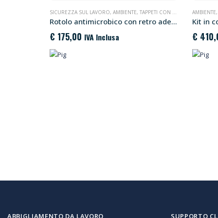
SICUREZZA SUL LAVORO
,
AMBIENTE
,
TAPPETI CON FONDO ADESIVO
AMBIENTE
Rotolo antimicrobico con retro adesivo PIG® Grippy
€
175,00
€
410,
IVA Inclusa
ABBIGLIAMENTO DA LAVORO
SUPPORTO CL