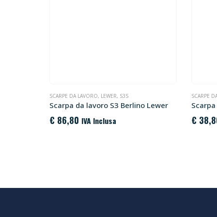
SCARPE DA LAVORO
,
LEWER
,
S3S
SCARPE D
Scarpa da lavoro S3 Berlino Lewer
Scarpa
€
86,80
€
38,8
IVA Inclusa