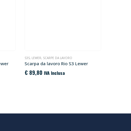
S3S
,
LEWER
,
SCARPE DA LAVORO
S1PS
,
LEWER
,
ewer
Scarpa da lavoro Rio S3 Lewer
Scarpa da
€
89,80
€
79,20
IVA Inclusa
I