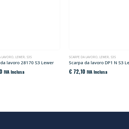
A LAVORO
,
LEWER
,
S3S
SCARPE DA LAVORO
,
LEWER
,
S3S
 da lavoro 28170 S3 Lewer
Scarpa da lavoro DP1 N S3 L
0
€
72,10
IVA Inclusa
IVA Inclusa