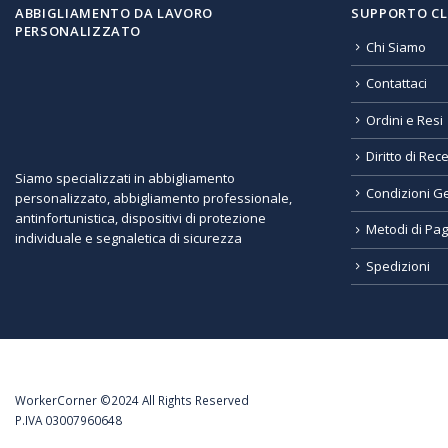
ABBIGLIAMENTO DA LAVORO
SUPPORTO CL
PERSONALIZZATO
Chi Siamo
Contattaci
Ordini e Resi
Diritto di Rec
Siamo specializzati in abbigliamento
Condizioni Ge
personalizzato, abbigliamento professionale,
antinfortunistica, dispositivi di protezione
Metodi di Pa
individuale e segnaletica di sicurezza
Spedizioni
WorkerCorner ©2024 All Rights Reserved
P.IVA 03007960648