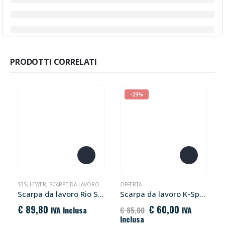
PRODOTTI CORRELATI
-29%
Questo prodotto ha più varianti. Le opzioni possono essere scelte nella pagina del prodotto
Questo prodotto ha più varianti. Le opzioni possono essere scelte nella pagina del prodotto
S3S
,
LEWER
,
SCARPE DA LAVORO
OFFERTA
Scarpa da lavoro Rio S3 Lewer
Scarpa da lavoro K-Speed S1P Base
Il
Il
€
89,80
€
60,00
IVA Inclusa
IVA
€
85,00
prezzo
prezzo
Inclusa