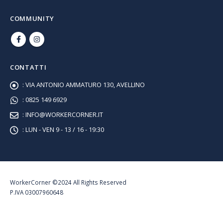
COMMUNITY
CONTATTI
:
VIA ANTONIO AMMATURO 130, AVELLINO
:
0825 149 6929
:
INFO@WORKERCORNER.IT
:
LUN - VEN 9 - 13 / 16 - 19:30
WorkerCorner ©2024 All Rights Reserved
P.IVA 03007960648