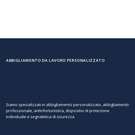
originale
attuale
era:
è:
€ 85,00.
€ 60,00.
ABBIGLIAMENTO DA LAVORO PERSONALIZZATO
Siamo specializzati in abbigliamento personalizzato, abbigliamento
professionale, antinfortunistica, dispositivi di protezione
individuale e segnaletica di sicurezza