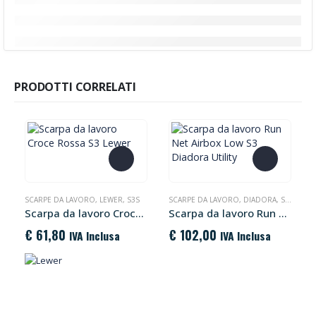
PRODOTTI CORRELATI
Questo prodotto ha più varianti. Le opzioni possono essere scelte nella pagina del prodotto
Questo prodotto ha più varianti. Le opzioni possono essere scelte nella pagina del prodotto
SCARPE DA LAVORO
,
LEWER
,
S3S
SCARPE DA LAVORO
,
DIADORA
,
S3S
Scarpa da lavoro Croce Rossa S3 Lewer
Scarpa da lavoro Run Net Airbox Low S3 Diadora Utility
€
61,80
€
102,00
IVA Inclusa
IVA Inclusa