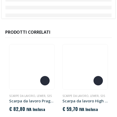
PRODOTTI CORRELATI
Questo prodotto ha più varianti. Le opzioni possono essere scelte nella pagina del prodotto
Questo prodotto ha più varianti. Le opzioni possono essere scelte nella pagina del prodotto
SCARPE DA LAVORO
,
LEWER
,
S3S
SCARPE DA LAVORO
,
LEWER
,
S3S
Scarpa da lavoro Praga S3 Lewer
Scarpa da lavoro High Frequency 500 S3 Lewer
€
82,80
€
59,70
IVA Inclusa
IVA Inclusa