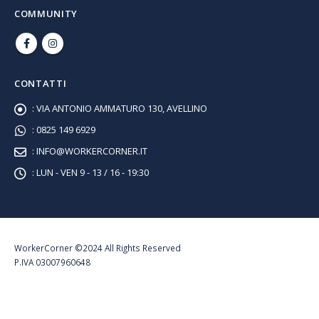
COMMUNITY
CONTATTI
:
VIA ANTONIO AMMATURO 130, AVELLINO
:
0825 149 6929
:
INFO@WORKERCORNER.IT
:
LUN - VEN 9 - 13 / 16 - 19:30
WorkerCorner ©2024 All Rights Reserved
P.IVA 03007960648