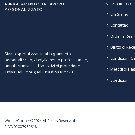
ABBIGLIAMENTO DA LAVORO
SUPPORTO CL
PERSONALIZZATO
Chi Siamo
Contattaci
Ordini e Resi
Diritto di Rec
Siamo specializzati in abbigliamento
Condizioni Ge
personalizzato, abbigliamento professionale,
antinfortunistica, dispositivi di protezione
Metodi di Pa
individuale e segnaletica di sicurezza
Spedizioni
WorkerCorner ©2024 All Rights Reserved
P.IVA 03007960648