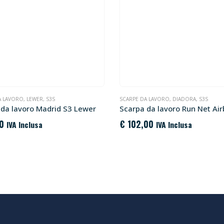
A LAVORO
,
LEWER
,
S3S
SCARPE DA LAVORO
,
DIADORA
,
S3S
 da lavoro Madrid S3 Lewer
0
€
102,00
IVA Inclusa
IVA Inclusa