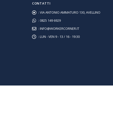
CONTATTI
:
VIA ANTONIO AMMATURO 130, AVELLINO
:
0825 149 6929
:
INFO@WORKERCORNER.IT
:
LUN - VEN 9 - 13 / 16 - 19:30