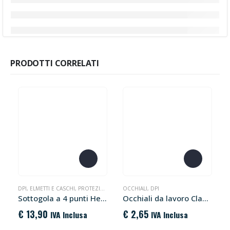
PRODOTTI CORRELATI
DPI
,
ELMETTI E CASCHI
,
PROTEZIONE
,
SICUREZZA SUL LAVORO
OCCHIALI
,
DPI
Sottogola a 4 punti Height Endurance PA49 Portwest
Occhiali da lavoro Classic Safety PW33 Portwest
€
13,90
€
2,65
IVA Inclusa
IVA Inclusa