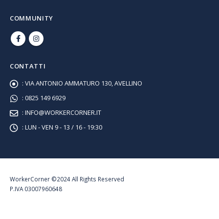
COMMUNITY
CONTATTI
:
VIA ANTONIO AMMATURO 130, AVELLINO
:
0825 149 6929
:
INFO@WORKERCORNER.IT
:
LUN - VEN 9 - 13 / 16 - 19:30
WorkerCorner ©2024 All Rights Reserved
P.IVA 03007960648