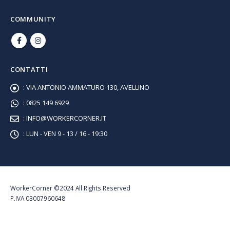
COMMUNITY
CONTATTI
:
VIA ANTONIO AMMATURO 130, AVELLINO
:
0825 149 6929
:
INFO@WORKERCORNER.IT
:
LUN - VEN 9 - 13 / 16 - 19:30
WorkerCorner ©2024 All Rights Reserved
P.IVA 03007960648