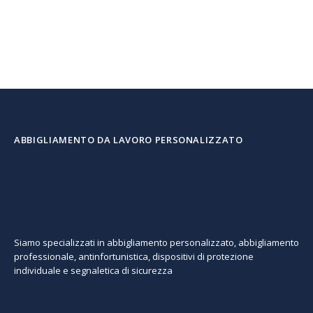
originale
attuale
era:
è:
€ 45,00.
€ 35,00.
ABBIGLIAMENTO DA LAVORO PERSONALIZZATO
Siamo specializzati in abbigliamento personalizzato, abbigliamento
professionale, antinfortunistica, dispositivi di protezione
individuale e segnaletica di sicurezza