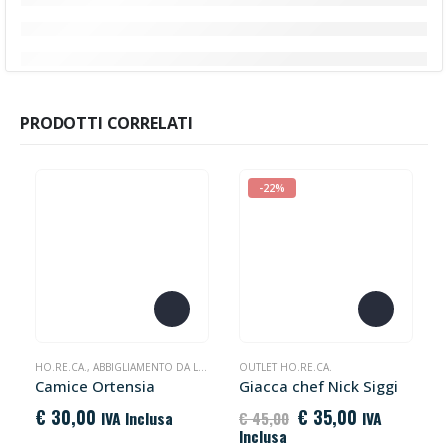
PRODOTTI CORRELATI
-22%
Questo prodotto ha più varianti. Le opzioni possono essere scelte nella pagina del prodotto
Questo prodotto ha più varianti. Le opzioni possono essere scelte nella pagina del prodotto
HO.RE.CA.
,
ABBIGLIAMENTO DA LAVORO
OUTLET HO.RE.CA.
Camice Ortensia
Giacca chef Nick Siggi
Il
Il
€
30,00
€
35,00
IVA Inclusa
IVA
€
45,00
prezzo
prezzo
Inclusa